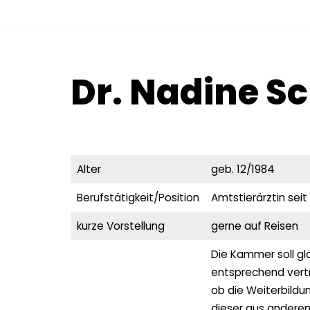
Zum
Inhalt
Dr. Nadine Sc
springen
Alter
geb. 12/1984
Berufstätigkeit/Position
Amtstierärztin seit
kurze Vorstellung
gerne auf Reisen
Die Kammer soll gl
entsprechend vertr
ob die Weiterbildu
dieser aus anderen